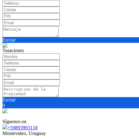
Enviar
Tasaciones
Enviar
0
Síguenos en
+59893993118
Montevideo, Uruguay