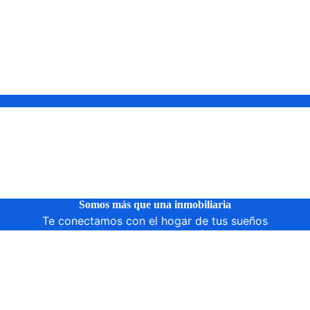
Somos más que una inmobiliaria
Te conectamos con el hogar de tus sueños